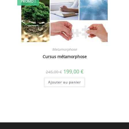
PROMO !
Metamorphose
Cursus métamorphose
Le
Le
199,00
€
245,00
€
prix
prix
initial
actuel
Ajouter au panier
était :
est :
245,00 €.
199,00 €.