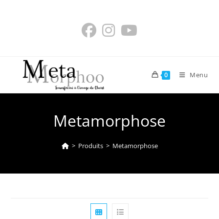
Skip
to
content
Menu
0
Metamorphose
>
Produits
>
Metamorphose