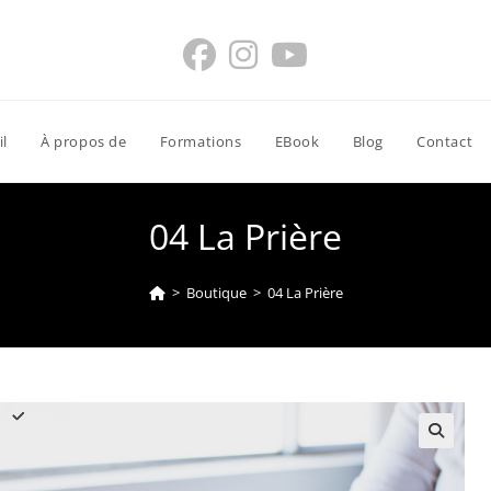
il
À propos de
Formations
EBook
Blog
Contact
04 La Prière
>
Boutique
>
04 La Prière