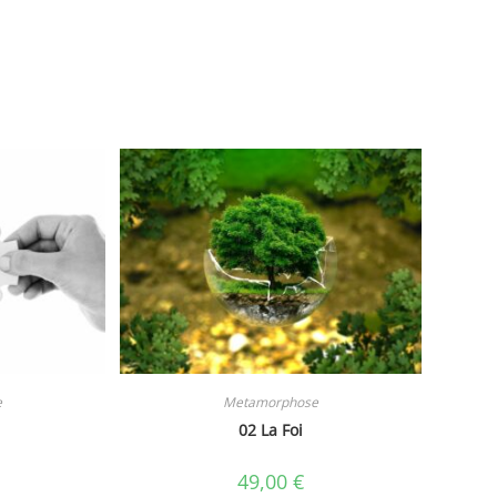
e
Metamorphose
02 La Foi
49,00
€