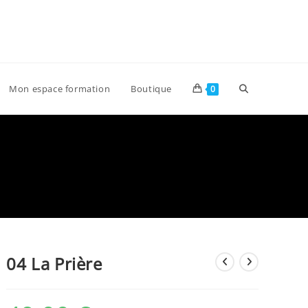
Toggle
Mon espace formation
Boutique
0
website
search
04 La Prière