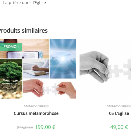
La prière dans l’Église
Produits similaires
PROMO !
Metamorphose
Metamorphos
Cursus métamorphose
05 L’Eglise
Le
Le
199,00
€
49,00
€
245,00
€
prix
prix