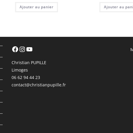
initial
actuel
Ajouter au panier
était :
est :
Ajouter au pan
245,00 €.
199,00 €.
Facebook
Instagram
YouTube
M
Christian PUPILLE
Limoges
06 62 94 44 23
contact@christianpupille.fr