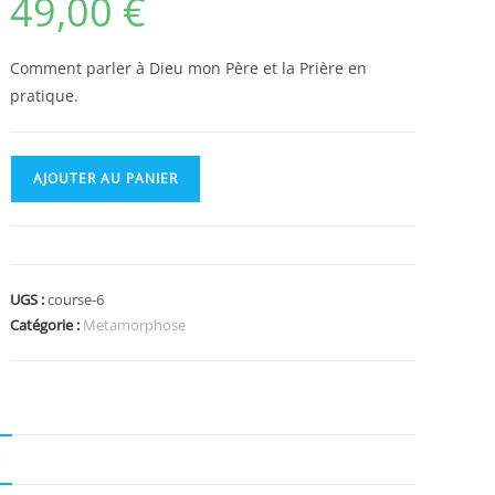
49,00
€
Comment parler à Dieu mon Père et la Prière en
pratique.
quantité
AJOUTER AU PANIER
de
04
La
Prière
UGS :
course-6
Catégorie :
Metamorphose
N