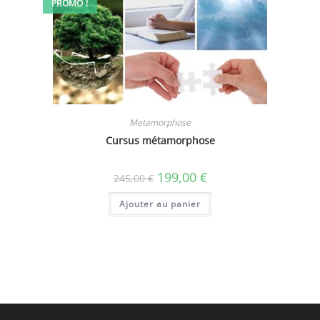
PROMO !
Metamorphose
Cursus métamorphose
Le
Le
199,00
€
245,00
€
prix
prix
initial
actuel
Ajouter au panier
était :
est :
245,00 €.
199,00 €.