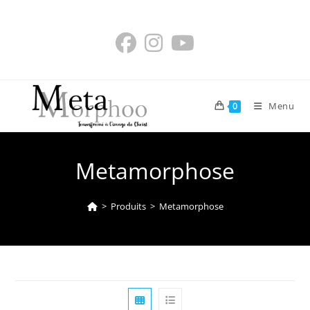
Skip
to
content
Menu
0
Metamorphose
>
Produits
>
Metamorphose