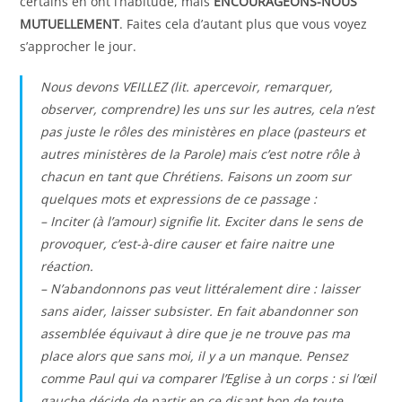
certains en ont l’habitude, mais
ENCOURAGEONS-NOUS
MUTUELLEMENT
. Faites cela d’autant plus que vous voyez
s’approcher le jour.
Nous devons VEILLEZ (lit. apercevoir, remarquer,
observer, comprendre) les uns sur les autres, cela n’est
pas juste le rôles des ministères en place (pasteurs et
autres ministères de la Parole) mais c’est notre rôle à
chacun en tant que Chrétiens. Faisons un zoom sur
quelques mots et expressions de ce passage :
– Inciter (à l’amour) signifie lit. Exciter dans le sens de
provoquer, c’est-à-dire causer et faire naitre une
réaction.
– N’abandonnons pas veut littéralement dire : laisser
sans aider, laisser subsister. En fait abandonner son
assemblée équivaut à dire que je ne trouve pas ma
place alors que sans moi, il y a un manque. Pensez
comme Paul qui va comparer l’Eglise à un corps : si l’œil
gauche décide de partir en ce disant bon de toute