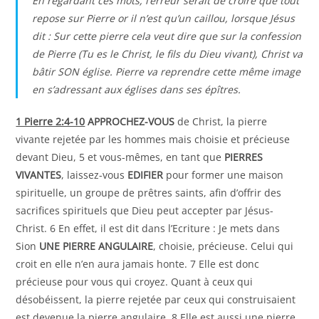
En regardant ces mots, l’erreur serait de croire que tout
repose sur Pierre or il n’est qu’un caillou, lorsque Jésus
dit : Sur cette pierre cela veut dire que sur la confession
de Pierre (Tu es le Christ, le fils du Dieu vivant), Christ va
bâtir SON église. Pierre va reprendre cette même image
en s’adressant aux églises dans ses épîtres.
1 Pierre 2:4-10
APPROCHEZ-VOUS
de Christ, la pierre
vivante rejetée par les hommes mais choisie et précieuse
devant Dieu, 5 et vous-mêmes, en tant que
PIERRES
VIVANTES
, laissez-vous
EDIFIER
pour former une maison
spirituelle, un groupe de prêtres saints, afin d’offrir des
sacrifices spirituels que Dieu peut accepter par Jésus-
Christ. 6 En effet, il est dit dans l’Ecriture : Je mets dans
Sion
UNE PIERRE ANGULAIRE
, choisie, précieuse. Celui qui
croit en elle n’en aura jamais honte. 7 Elle est donc
précieuse pour vous qui croyez. Quant à ceux qui
désobéissent, la pierre rejetée par ceux qui construisaient
est devenue la pierre angulaire. 8 Elle est aussi une pierre