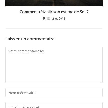
Comment rétablir son estime de Soi 2
18 juillet 2018
Laisser un commentaire
Comment
Enter
your
name
Enter