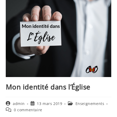
Mon identité dans l’Église
Auteur/autrice
Publication
Post
admin
13 mars 2019
Enseignements
de
publiée :
category:
Commentaires
0 commentaire
la
de