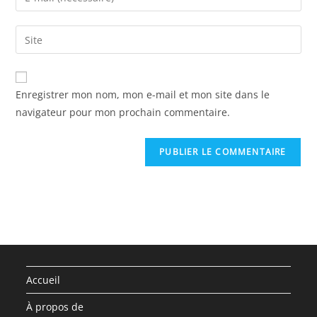
or
your
username
email
Saisir
to
address
l’URL
comment
to
de
comment
votre
Enregistrer mon nom, mon e-mail et mon site dans le
site
navigateur pour mon prochain commentaire.
(facultatif)
Accueil
À propos de