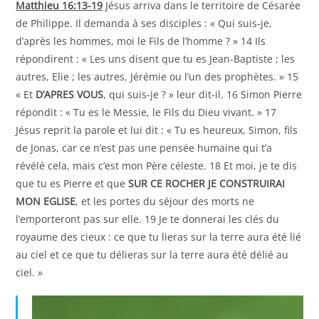
Matthieu 16:13-19
Jésus arriva dans le territoire de Césarée
de Philippe. Il demanda à ses disciples : « Qui suis-je,
d’après les hommes, moi le Fils de l’homme ? » 14 Ils
répondirent : « Les uns disent que tu es Jean-Baptiste ; les
autres, Elie ; les autres, Jérémie ou l’un des prophètes. » 15
« Et
D’APRES VOUS
, qui suis-je ? » leur dit-il. 16 Simon Pierre
répondit : « Tu es le Messie, le Fils du Dieu vivant. » 17
Jésus reprit la parole et lui dit : « Tu es heureux, Simon, fils
de Jonas, car ce n’est pas une pensée humaine qui t’a
révélé cela, mais c’est mon Père céleste. 18 Et moi, je te dis
que tu es Pierre et que
SUR CE ROCHER JE CONSTRUIRAI
MON EGLISE
, et les portes du séjour des morts ne
l’emporteront pas sur elle. 19 Je te donnerai les clés du
royaume des cieux : ce que tu lieras sur la terre aura été lié
au ciel et ce que tu délieras sur la terre aura été délié au
ciel. »