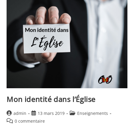
Mon identité dans l’Église
Auteur/autrice
Publication
Post
admin
13 mars 2019
Enseignements
de
publiée :
category:
Commentaires
0 commentaire
la
de
publication :
la