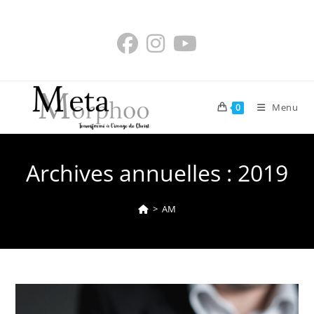
Skip
to
content
Menu
0
Archives annuelles : 2019
>
AM