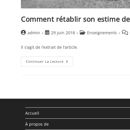
Comment rétablir son estime de
Auteur/autrice
Publication
Post
Com
admin
29 juin 2018
Enseignements
de
publiée :
category:
de
la
la
Il s’agit de l’extrait de l’article.
publication :
publ
Comment
Continuer La Lecture
Rétablir
Son
Estime
De
Soi
1
Accueil
À propos de