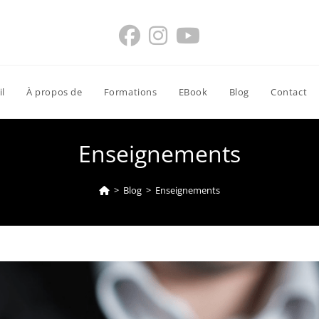
il
À propos de
Formations
EBook
Blog
Contact
Enseignements
>
Blog
>
Enseignements