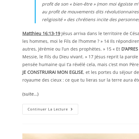
profit de son « bien-être » (mon moi égoïste m’
au profit de mouvements dits révolutionnaires
religiosité » des chrétiens incite des personnes 
Matthieu 16:13-19
Jésus arriva dans le territoire de Césa
les hommes, moi le Fils de l’homme ? » 14 Ils répondirent 
autres, Jérémie ou l’un des prophètes. » 15 « Et
D’APRES
Messie, le Fils du Dieu vivant. » 17 Jésus reprit la parole
pensée humaine qui t’a révélé cela, mais c’est mon Père c
JE CONSTRUIRAI MON EGLISE
, et les portes du séjour d
royaume des cieux : ce que tu lieras sur la terre aura été 
(suite…)
Mon
Continuer La Lecture
Identité
Dans
L’Église