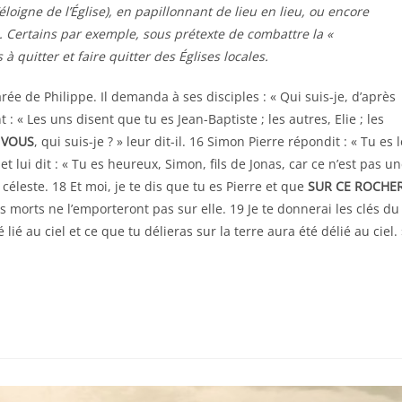
éloigne de l’Église), en papillonnant de lieu en lieu, ou encore
. Certains par exemple, sous prétexte de combattre la «
à quitter et faire quitter des Églises locales.
rée de Philippe. Il demanda à ses disciples : « Qui suis-je, d’après
: « Les uns disent que tu es Jean-Baptiste ; les autres, Elie ; les
 VOUS
, qui suis-je ? » leur dit-il. 16 Simon Pierre répondit : « Tu es l
 et lui dit : « Tu es heureux, Simon, fils de Jonas, car ce n’est pas u
éleste. 18 Et moi, je te dis que tu es Pierre et que
SUR CE ROCHE
es morts ne l’emporteront pas sur elle. 19 Je te donnerai les clés du
lié au ciel et ce que tu délieras sur la terre aura été délié au ciel. 