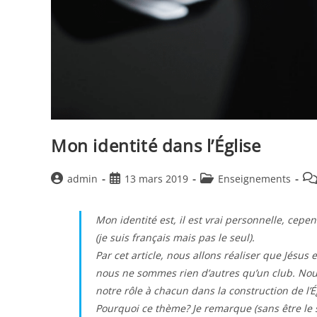
Mon identité dans l’Église
Auteur/autrice
Publication
Post
Co
admin
13 mars 2019
Enseignements
de
publiée :
category:
de
la
la
Mon identité est, il est vrai personnelle, ce
publication :
pub
(je suis français mais pas le seul).
Par cet article, nous allons réaliser que Jésus e
nous ne sommes rien d’autres qu’un club. Nous a
notre rôle à chacun dans la construction de l’É
Pourquoi ce thème? Je remarque (sans être le se