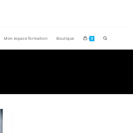
Toggle
Mon espace formation
Boutique
0
website
search