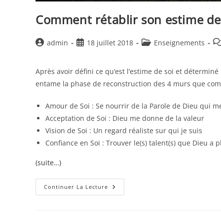
Comment rétablir son estime de
Auteur/autrice
Publication
Post
Co
admin
18 juillet 2018
Enseignements
de
publiée :
category:
de
la
la
Après avoir défini ce qu’est l’estime de soi et déterminé
publication :
pu
entame la phase de reconstruction des 4 murs que compo
Amour de Soi : Se nourrir de la Parole de Dieu qui m
Acceptation de Soi : Dieu me donne de la valeur
Vision de Soi : Un regard réaliste sur qui je suis
Confiance en Soi : Trouver le(s) talent(s) que Dieu a 
(suite…)
Comment
Continuer La Lecture
Rétablir
Son
Estime
De