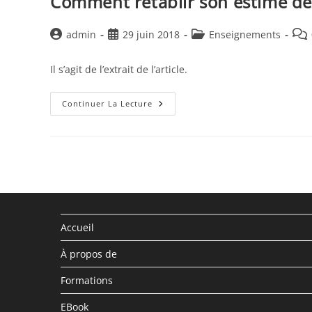
Comment rétablir son estime de
Auteur/autrice
Publication
Post
Com
admin
29 juin 2018
Enseignements
de
publiée :
category:
de
la
la
Il s’agit de l’extrait de l’article.
publication :
publ
Comment
Continuer La Lecture
Rétablir
Son
Estime
De
Soi
1
Accueil
À propos de
Formations
EBook