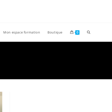
Toggle
Mon espace formation
Boutique
0
website
search