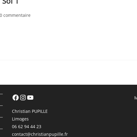
 Soi 1
mentaires
0 commentaire
ication :
Facebook
Instagram
YouTube
M
Christian PUPILLE
Limoges
06 62 94 44 23
contact@christianpupille.fr