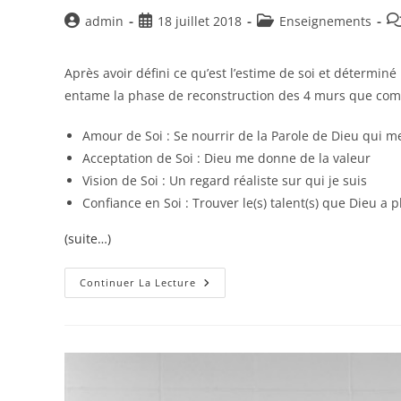
Auteur/autrice
Publication
Post
Co
admin
18 juillet 2018
Enseignements
de
publiée :
category:
de
la
la
Après avoir défini ce qu’est l’estime de soi et déterminé
publication :
pu
entame la phase de reconstruction des 4 murs que compo
Amour de Soi : Se nourrir de la Parole de Dieu qui m
Acceptation de Soi : Dieu me donne de la valeur
Vision de Soi : Un regard réaliste sur qui je suis
Confiance en Soi : Trouver le(s) talent(s) que Dieu a 
(suite…)
Comment
Continuer La Lecture
Rétablir
Son
Estime
De
Soi
2